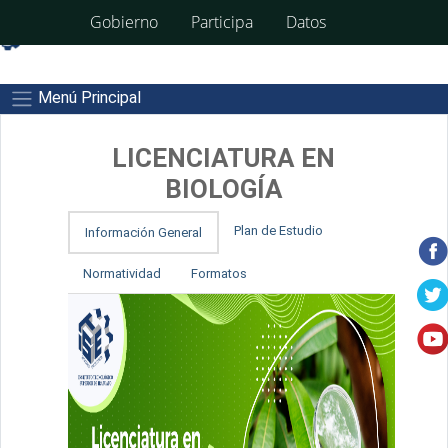
A+
A-
A
Gobierno
Participa
Datos
Menú Principal
LICENCIATURA EN
BIOLOGÍA
Plan de Estudio
Información General
Normatividad
Formatos